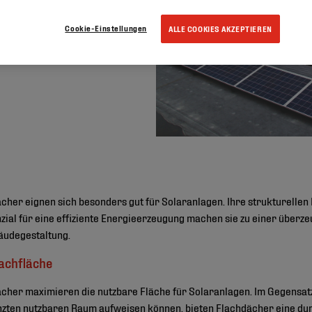
Cookie-Einstellungen
ALLE COOKIES AKZEPTIEREN
cher eignen sich besonders gut für Solaranlagen. Ihre strukturellen 
zial für eine effiziente Energieerzeugung machen sie zu einer überze
äudegestaltung.
Dachfläche
cher maximieren die nutzbare Fläche für Solaranlagen. Im Gegensatz
zten nutzbaren Raum aufweisen können, bieten Flachdächer eine du