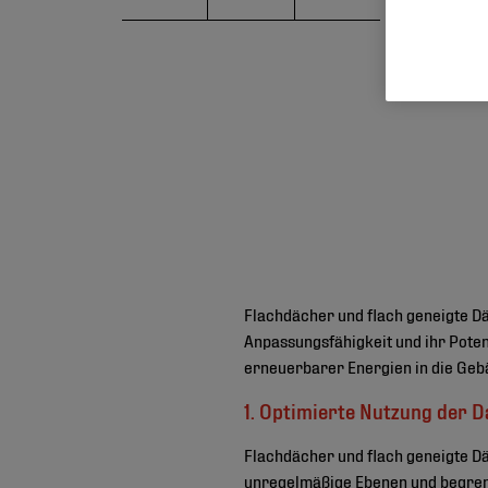
Flachdächer und flach geneigte Dä
Anpassungsfähigkeit und ihr Poten
erneuerbarer Energien in die Geb
1. Optimierte Nutzung der 
Flachdächer und flach geneigte Dä
unregelmäßige Ebenen und begren