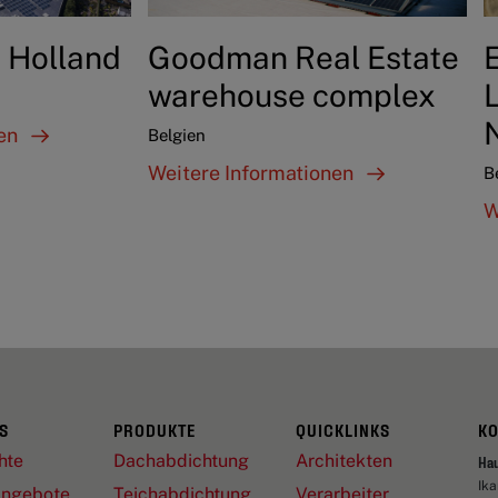
 Holland
Goodman Real Estate
warehouse complex
nen
Belgien
Weitere Informationen
B
W
S
PRODUKTE
QUICKLINKS
K
hte
Dachabdichtung
Architekten
Ha
Ik
angebote
Teichabdichtung
Verarbeiter