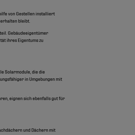
fe von Gestellen installiert
erhalten bleibt.
orteil. Gebäudeeigentümer
ität ihres Eigentums zu
le Solarmodule, die die
stungsfähiger in Umgebungen mit
n, eignen sich ebenfalls gut für
Flachdächern und Dächern mit