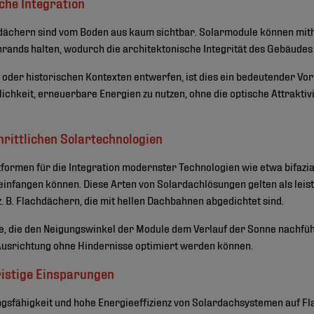
sche Integration
dächern sind vom Boden aus kaum sichtbar. Solarmodule können mithil
hrands halten, wodurch die architektonische Integrität des Gebäudes 
en oder historischen Kontexten entwerfen, ist dies ein bedeutender V
lichkeit, erneuerbare Energien zu nutzen, ohne die optische Attraktiv
hrittlichen Solartechnologien
tformen für die Integration modernster Technologien wie etwa bifazia
einfangen können. Diese Arten von Solardachlösungen gelten als lei
. B. Flachdächern, die mit hellen Dachbahnen abgedichtet sind.
 die den Neigungswinkel der Module dem Verlauf der Sonne nachführe
 Ausrichtung ohne Hindernisse optimiert werden können.
fristige Einsparungen
ungsfähigkeit und hohe Energieeffizienz von Solardachsystemen auf 