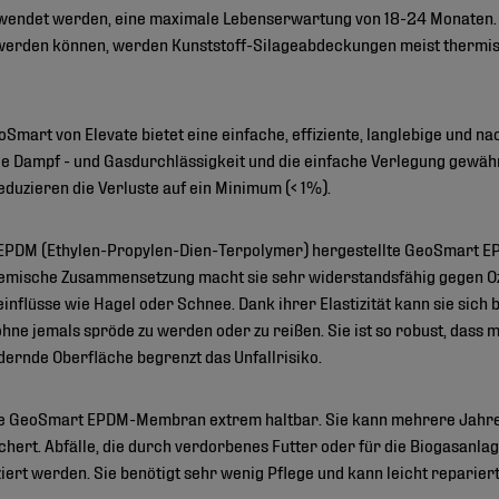
wendet werden, eine maximale Lebenserwartung von 18-24 Monaten. 
werden können, werden Kunststoff-Silageabdeckungen meist thermis
t von Elevate bietet eine einfache, effiziente, langlebige und nach
ge Dampf - und Gasdurchlässigkeit und die einfache Verlegung gewäh
eduzieren die Verluste auf ein Minimum (< 1%).
EPDM (Ethylen-Propylen-Dien-Terpolymer) hergestellte GeoSmart EP
hemische Zusammensetzung macht sie sehr widerstandsfähig gegen Oz
nflüsse wie Hagel oder Schnee. Dank ihrer Elastizität kann sie sic
e jemals spröde zu werden oder zu reißen. Sie ist so robust, dass 
ernde Oberfläche begrenzt das Unfallrisiko.
die GeoSmart EPDM-Membran extrem haltbar. Sie kann mehrere Jahr
sichert. Abfälle, die durch verdorbenes Futter oder für die Biogasan
iert werden. Sie benötigt sehr wenig Pflege und kann leicht reparie