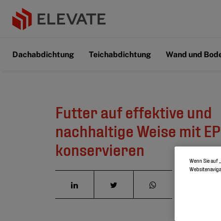
Dachabdichtung
Teichabdichtung
Wand und Bod
Futter auf effektive und
nachhaltige Weise mit E
konservieren
Wenn Sie auf „
Websitenaviga