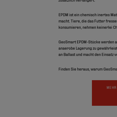
EPDM ist ein chemisch inertes Mate
macht. Tiere, die das Futter fress
konsumieren, nehmen keinerlei C
GeoSmart EPDM-Stücke werden auf 
anaerobe Lagerung zu gewährleiste
an Ballast und macht den Einsatz v
Finden Sie heraus, warum GeoSmar
MEHR