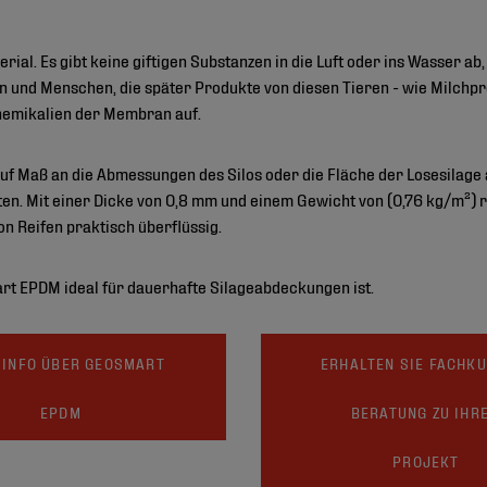
rial. Es gibt keine giftigen Substanzen in die Luft oder ins Wasser a
en und Menschen, die später Produkte von diesen Tieren - wie Milchpr
hemikalien der Membran auf.
Maß an die Abmessungen des Silos oder die Fläche der Losesilage 
n. Mit einer Dicke von 0,8 mm und einem Gewicht von (0,76 kg/m²) r
on Reifen praktisch überflüssig.
t EPDM ideal für dauerhafte Silageabdeckungen ist.
 INFO ÜBER GEOSMART
ERHALTEN SIE FACHK
EPDM
BERATUNG ZU IHR
PROJEKT