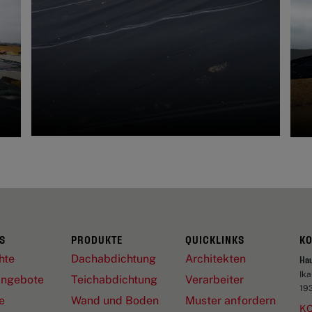
S
PRODUKTE
QUICKLINKS
K
hte
Dachabdichtung
Architekten
Ha
Ik
angebote
Teichabdichtung
Verarbeiter
19
e
Wand und Boden
Muster anfordern
KO