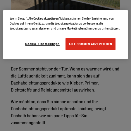
Wenn Sie auf „Alle Cookies akzeptieren“ klicken, stimmen Sie der Speicherung von
Cookies auf Ihrem Gerät zu, um die Websitenavigation zu verbessern, die
Websitenutzung zu analysieren und unsere Marketingbemühungen zu unterstützen.
Cookie-Einstellungen
ALLE COOKIES AKZEPTIEREN
Der Sommer steht vor der Tür. Wenn es wärmer wird und
die Luftfeuchtigkeit zunimmt, kann sich das auf
Dachabdichtungsprodukte wie Kleber, Primer,
Dichtstoffe und Reinigungsmittel auswirken.
Wir möchten, dass Sie sicher arbeiten und Ihr
Dachabdichtungsprodukt optimale Leistung bringt.
Deshalb haben wir ein paar Tipps für Sie
zusammengestellt.