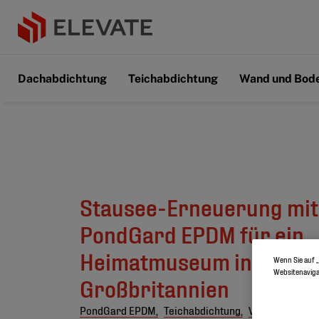
Dachabdichtung
Teichabdichtung
Wand und Bod
Stausee-Erneuerung mit
PondGard EPDM für ein
Heimatmuseum in
Wenn Sie auf „
Websitenaviga
Großbritannien
PondGard EPDM,
Teichabdichtung,
Vereinigtes Kö