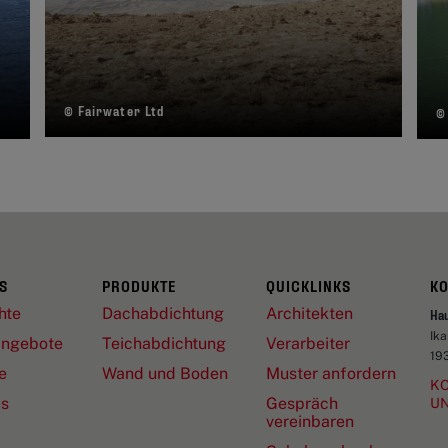
© Fairwater Ltd
©
S
PRODUKTE
QUICKLINKS
K
hte
Dachabdichtung
Architekten
Ha
Ik
angebote
Teichabdichtung
Verarbeiter
19
e
Wand und Boden
Muster anfordern
KO
es
Gespräch
U
vereinbaren