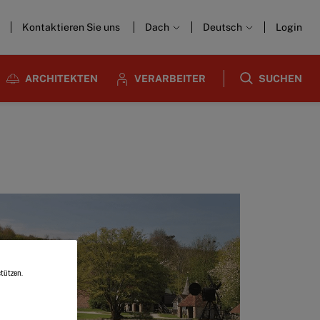
Kontaktieren Sie uns
Dach
Deutsch
Login
ARCHITEKTEN
VERARBEITER
SUCHEN
tützen.