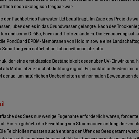
aftlich noch ökologisch tragbar war.
 der Fachbetrieb Fairwater Ltd beauftragt. Im Zuge des Projekts wu
assen, über den es in das Grundwasser gelangte. Nach der Trockenle
ten und seine Größe, Form und Tiefe zu ändern. Die Erneuerung sah 
die PondGard EPDM-Membranen von Holcim sowie eine Landschaftsges
e Schaffung von natürlichen Lebensräumen abzielte.
huk, der eine erstklassige Beständigkeit gegenüber UV-Einwirkung, 
al als Material zur Teichabdichtung eignet. Er punktet außerdem mit
ibel genug, um natürlichen Unebenheiten und normalen Bewegungen des
il
fläche des Sees nur wenige Fügenähte erforderlich waren, fordert
it. Hierzu gehörte die Errichtung von Steinmauern entlang der vertik
 Die Teichfolien mussten auch entlang der Ufer des Sees getarnt werd
ch das natürliche Erscheinungsbild des Gewässers wahren und das 