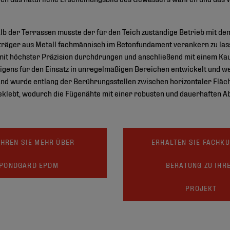
alb der Terrassen musste der für den Teich zuständige Betrieb mit 
äger aus Metall fachmännisch im Betonfundament verankern zu lass
t höchster Präzision durchdrungen und anschließend mit einem Kaut
gens für den Einsatz in unregelmäßigen Bereichen entwickelt und we
and wurde entlang der Berührungsstellen zwischen horizontaler Flä
eklebt, wodurch die Fügenähte mit einer robusten und dauerhaften A
HREN SIE MEHR ÜBER
ERHALTEN SIE FACHK
PONDGARD EPDM
BERATUNG ZU IHR
PROJEKT