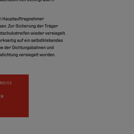
dem Hauptauftragnehmer
en. Zur Sicherung der Träger
schukstreifen wieder versiegelt.
rkseitig auf ein selbstklebendes
che der Dichtungsbahnen und
bdichtung versiegelt wurden.
UNDIGE
EM