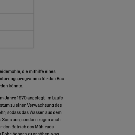
idemühle, die mithilfe eines
weiterungsprogramms für den Bau
rden könnte.
m Jahre 1970 angelegt. Im Laufe
hstum zu einer Verwachsung des
mehr, sodass das Wasser aus dem
es Sees aus, sondern zogen auch
ür den Betrieb des Mühlrads
 Bohrlöchern zu erhöhen, was