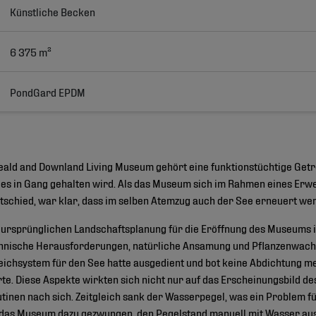
Künstliche Becken
6 375 m²
PondGard EPDM
ald and Downland Living Museum gehört eine funktionstüchtige Getre
es in Gang gehalten wird. Als das Museum sich im Rahmen eines Er
schied, war klar, dass im selben Atemzug auch der See erneuert we
 ursprünglichen Landschaftsplanung für die Eröffnung des Museums i
echnische Herausforderungen, natürliche Ansamung und Pflanzenwac
Teichsystem für den See hatte ausgedient und bot keine Abdichtung 
rte. Diese Aspekte wirkten sich nicht nur auf das Erscheinungsbild d
inen nach sich. Zeitgleich sank der Wasserpegel, was ein Problem f
das Museum dazu gezwungen, den Pegelstand manuell mit Wasser aus