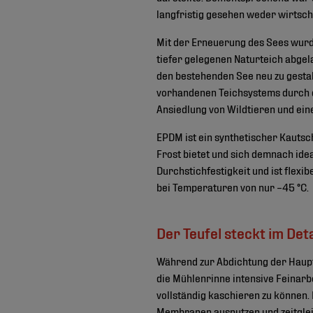
langfristig gesehen weder wirtsch
Mit der Erneuerung des Sees wurde
tiefer gelegenen Naturteich abgel
den bestehenden See neu zu gestal
vorhandenen Teichsystems durch 
Ansiedlung von Wildtieren und ein
EPDM ist ein synthetischer Kautsc
Frost bietet und sich demnach ide
Durchstichfestigkeit und ist flex
bei Temperaturen von nur –45 °C.
Der Teufel steckt im Deta
Während zur Abdichtung der Haupt
die Mühlenrinne intensive Feinarbe
vollständig kaschieren zu können.
Membranen ausnutzen und zeitglei