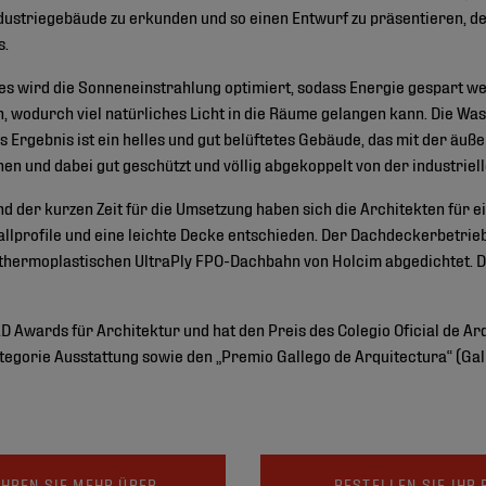
ustriegebäude zu erkunden und so einen Entwurf zu präsentieren, der
s.
s wird die Sonneneinstrahlung optimiert, sodass Energie gespart w
, wodurch viel natürliches Licht in die Räume gelangen kann. Die W
as Ergebnis ist ein helles und gut belüftetes Gebäude, das mit der ä
nen und dabei gut geschützt und völlig abgekoppelt von der industrie
d der kurzen Zeit für die Umsetzung haben sich die Architekten für 
tallprofile und eine leichte Decke entschieden. Der Dachdeckerbetrie
 thermoplastischen UltraPly FPO-Dachbahn von Holcim abgedichtet. 
AD Awards für Architektur und hat den Preis des Colegio Oficial de A
Kategorie Ausstattung sowie den „Premio Gallego de Arquitectura“ (Ga
HREN SIE MEHR ÜBER
BESTELLEN SIE IHR 