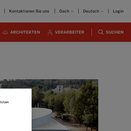
Kontaktieren Sie uns
Dach
Deutsch
Login
ARCHITEKTEN
VERARBEITER
SUCHEN
tützen.