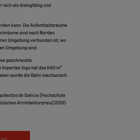
 sich als dialogfähig und
erden kann. Die Aufenthaltsräume
aschräume sind nach Norden
ußeren Umgebung verbunden ist, wo
llen Umgebung sind.
eine geschraubte
b Impertex Vigo hat das 640 m²
Dabei wurde die Bahn mechanisch
rquitectos de Galicia (Hochschule
lizischen Architekturpreis) 2020
FPO-