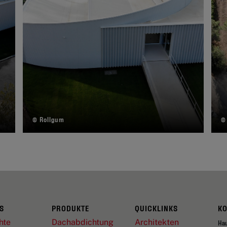
© Rollgum
©
S
PRODUKTE
QUICKLINKS
K
hte
Dachabdichtung
Architekten
Ha