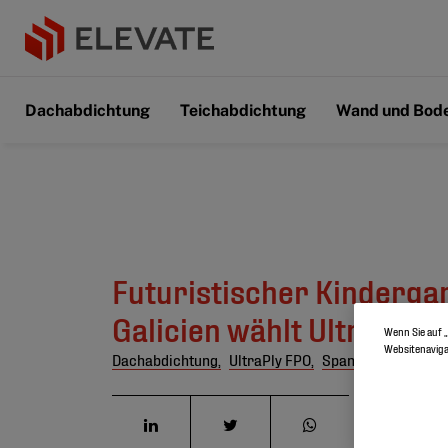
Dachabdichtung
Teichabdichtung
Wand und Bod
Futuristischer Kindergar
Galicien wählt UltraPly 
Wenn Sie auf „
Websitenaviga
Dachabdichtung,
UltraPly FPO,
Spanien