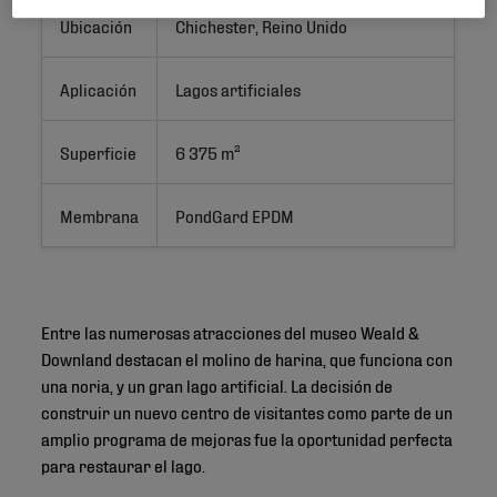
Ubicación
Chichester, Reino Unido
Aplicación
Lagos artificiales
Superficie
6 375 m²
Membrana
PondGard EPDM
Entre las numerosas atracciones del museo Weald &
Downland destacan el molino de harina, que funciona con
una noria, y un gran lago artificial. La decisión de
construir un nuevo centro de visitantes como parte de un
amplio programa de mejoras fue la oportunidad perfecta
para restaurar el lago.