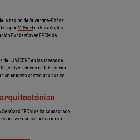
 de la región de Auvergne-Rhône
 de vapor
V-Gard
de Elevate, las
zación
RubberCover EPDM
de
os de LUMICENE en las tareas de
ENE, en Lyon, donde se fabricaron
 en un entorno controlado que no
 arquitectónico
ana GeoGard EPDM se ha consagrado
rimera vez que se instala en un