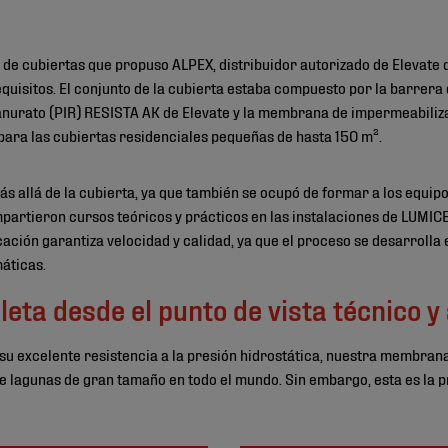
 de cubiertas que propuso ALPEX, distribuidor autorizado de Elevate
quisitos. El conjunto de la cubierta estaba compuesto por la barrera
ianurato (PIR) RESISTA AK de Elevate y la membrana de impermeabili
 para las cubiertas residenciales pequeñas de hasta 150 m².
ás allá de la cubierta, ya que también se ocupó de formar a los equip
impartieron cursos teóricos y prácticos en las instalaciones de LUMIC
cación garantiza velocidad y calidad, ya que el proceso se desarrolla
máticas.
eta desde el punto de vista técnico y
su excelente resistencia a la presión hidrostática, nuestra membr
e lagunas de gran tamaño en todo el mundo. Sin embargo, esta es la p