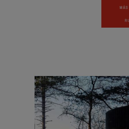
MÁS
R