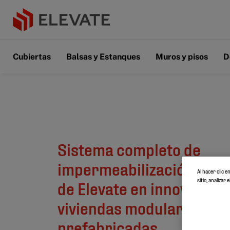
Cubiertas
Balsas y Estanques
Muros y pisos
D
Sistema completo de
impermeabilización de c
Al hacer clic 
sitio, analiza
de Elevate en innovadore
viviendas modulares
prefabricadas