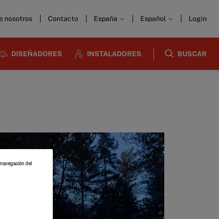
e nosotros
Contacto
España
Español
Login
DISEÑADORES
INSTALADORES
BUSCAR
a navegación del