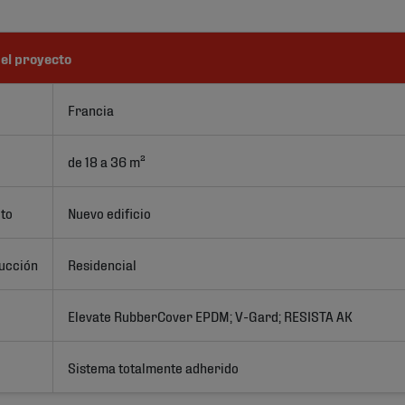
el proyecto
Francia
de 18 a 36 m²
cto
Nuevo edificio
rucción
Residencial
Elevate RubberCover EPDM; V-Gard; RESISTA AK
Sistema totalmente adherido