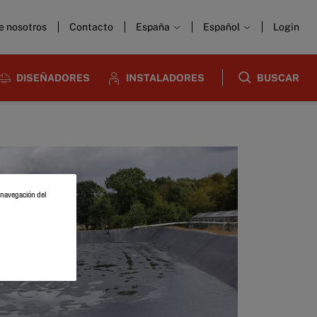
e nosotros
Contacto
España
Español
Login
DISEÑADORES
INSTALADORES
BUSCAR
a navegación del