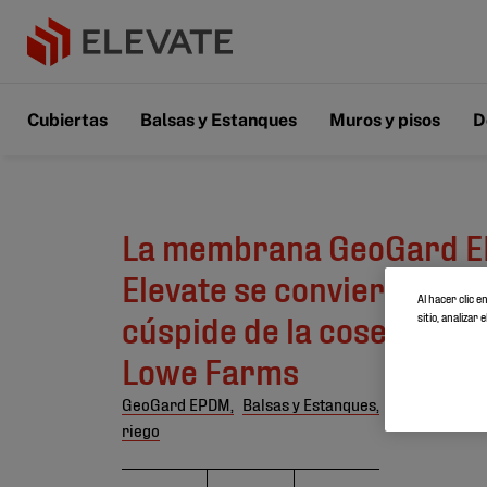
Cubiertas
Balsas y Estanques
Muros y pisos
D
La membrana GeoGard E
Elevate se convierte en l
Al hacer clic 
cúspide de la cosecha d
sitio, analiza
Lowe Farms
GeoGard EPDM,
Balsas y Estanques,
Reino Unido,
riego