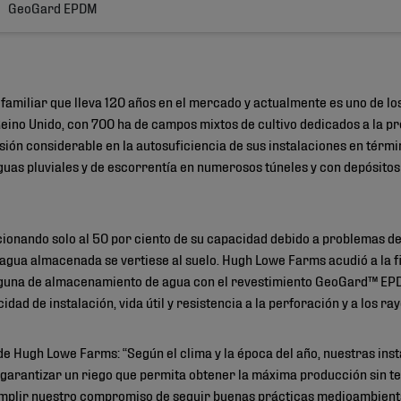
GeoGard EPDM
miliar que lleva 120 años en el mercado y actualmente es uno de lo
Reino Unido, con 700 ha de campos mixtos de cultivo dedicados a la p
sión considerable en la autosuficiencia de sus instalaciones en tér
uas pluviales y de escorrentía en numerosos túneles y con depósitos 
cionando solo al 50 por ciento de su capacidad debido a problemas de
 agua almacenada se vertiese al suelo. Hugh Lowe Farms acudió a la f
laguna de almacenamiento de agua con el revestimiento GeoGard™ EPD
idad de instalación, vida útil y resistencia a la perforación y a los ra
e Hugh Lowe Farms: “Según el clima y la época del año, nuestras in
 garantizar un riego que permita obtener la máxima producción sin t
umplir nuestro compromiso de seguir buenas prácticas medioambienta