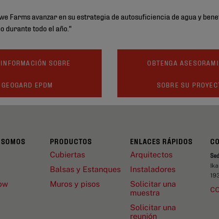
e Farms avanzar en su estrategia de autosuficiencia de agua y benefi
o durante todo el año."
 INFORMACIÓN SOBRE
OBTENGA ASESORAM
GEOGARD EPDM
SOBRE SU PROYEC
 SOMOS
PRODUCTOS
ENLACES RÁPIDOS
C
Cubiertas
Arquitectos
Se
Ik
Balsas y Estanques
Instaladores
19
ow
Muros y pisos
Solicitar una
C
muestra
Solicitar una
reunión