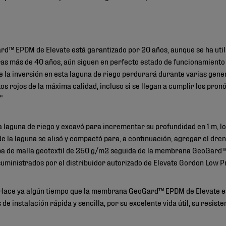
rd™ EPDM de Elevate está garantizado por 20 años, aunque se ha util
as más de 40 años, aún siguen en perfecto estado de funcionamiento y
e la inversión en esta laguna de riego perdurará durante varias gen
tos rojos de la máxima calidad, incluso si se llegan a cumplir los pro
"
 laguna de riego y excavó para incrementar su profundidad en 1 m, lo
de la laguna se alisó y compactó para, a continuación, agregar el dren
pa de malla geotextil de 250 g/m2 seguida de la membrana GeoGard™
 suministrados por el distribuidor autorizado de Elevate Gordon Low P
 "Hace ya algún tiempo que la membrana GeoGard™ EPDM de Elevate e
de instalación rápida y sencilla, por su excelente vida útil, su resist