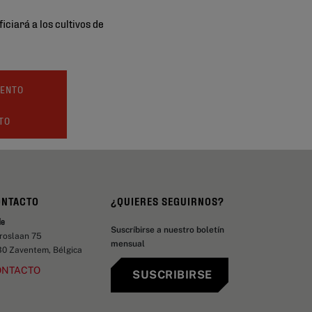
ciará a los cultivos de
IENTO
TO
ONTACTO
¿QUIERES SEGUIRNOS?
de
Suscríbirse a nuestro boletín
aroslaan 75
mensual
30 Zaventem, Bélgica
ONTACTO
SUSCRIBIRSE