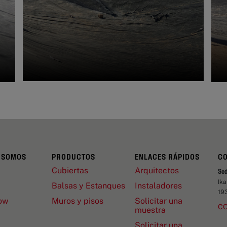
 SOMOS
PRODUCTOS
ENLACES RÁPIDOS
C
Cubiertas
Arquitectos
Se
Ik
Balsas y Estanques
Instaladores
19
ow
Muros y pisos
Solicitar una
C
muestra
Solicitar una