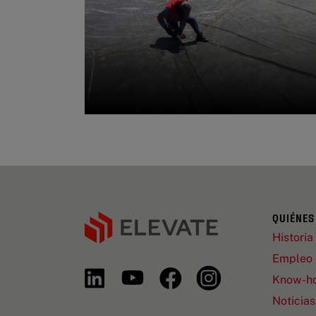
QUIÉNES
Historia
Empleo
Know-h
Noticias