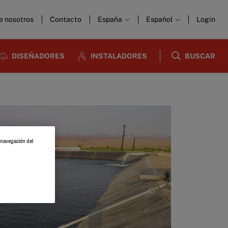
e nosotros
Contacto
España
Español
Login
DISEÑADORES
INSTALADORES
BUSCAR
a navegación del