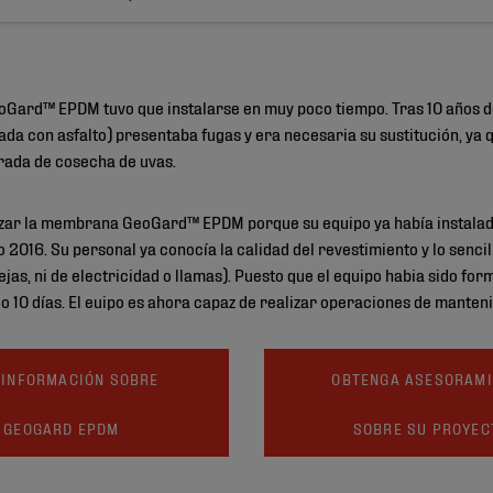
Gard™ EPDM tuvo que instalarse en muy poco tiempo. Tras 10 años de
ada con asfalto) presentaba fugas y era necesaria su sustitución, ya 
ada de cosecha de uvas.
lizar la membrana GeoGard™ EPDM porque su equipo ya había instalado
 2016. Su personal ya conocía la calidad del revestimiento y lo sencil
s, ni de electricidad o llamas). Puesto que el equipo habia sido form
o 10 días. El euipo es ahora capaz de realizar operaciones de manten
 INFORMACIÓN SOBRE
OBTENGA ASESORAM
GEOGARD EPDM
SOBRE SU PROYEC