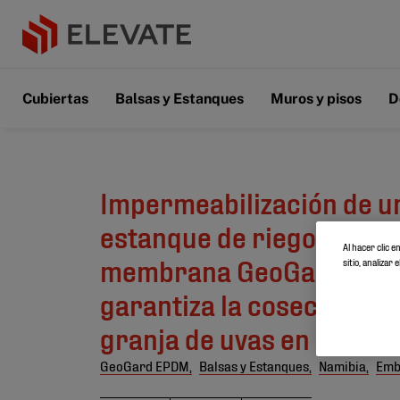
Cubiertas
Balsas y Estanques
Muros y pisos
D
Impermeabilización de u
estanque de riego con la
Al hacer clic 
membrana GeoGard EP
sitio, analiza
garantiza la cosecha de 
granja de uvas en Namibi
GeoGard EPDM,
Balsas y Estanques,
Namibia,
Emb