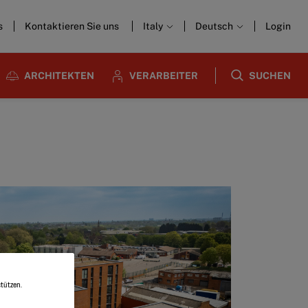
s
Kontaktieren Sie uns
Italy
Deutsch
Login
ARCHITEKTEN
VERARBEITER
SUCHEN
tützen.