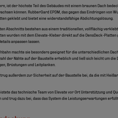
dern, ist der höchste Teil des Gebäudes mit einem braunen Dach bedeck
 wachsen können. RubberGard EPDM, das gegen das Eindringen von Wur
tten geklebt und bietet eine widerstandsfähige Abdichtungslösung.
en Abschnitts bestehen aus einem traditionellen, vollflächig verkleb
 wurden mit dem Elevate-Kleber direkt auf die DensDeck-Platten gek
etails anpassen lassen.
achbahn machte sie besonders geeignet für die unterschiedlichen Da
ahl der Nähte auf der Baustelle erheblich und ließ sich leicht um die
gen, Brüstungen und Leitplanken.
 trug außerdem zur Sicherheit auf der Baustelle bei, da die mit Heiß
stete das technische Team von Elevate vor Ort Unterstützung und Qua
n und trug dazu bei, dass das System die Leistungserwartungen erfüllt