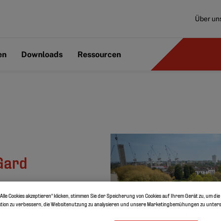
Über un
en
Downloads
Ressourcen
Gard
Königreich
Alle Cookies akzeptieren“ klicken, stimmen Sie der Speicherung von Cookies auf Ihrem Gerät zu, um die
tion zu verbessern, die Websitenutzung zu analysieren und unsere Marketingbemühungen zu unters