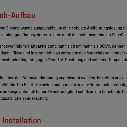
ch-Aufbau
on Elevate wurde ausgewählt, um eine robuste Abdichtungslösung fü
es einlagigen Dachsystems, zu dem auch die nicht brennbaren DensDe
ergewöhnliche Haltbarkeit und kann sich um mehr als 300% dehnen
urch Risse und letztendlich das Versagen des Materials verhindert 
derstandsfähigkeit gegen Ozon, UV-Strahlung und extreme Tempera
die über der Steinwolldämmung angebracht werden, bestehen aus ei
erfläche. Die Bretter wurden mechanisch an der Betondecke befestig
rer außergewöhnlich hohen Druckfestigkeit schützen die DensDeck-Da
 zusätzlichen Feuerschutz.
Installation