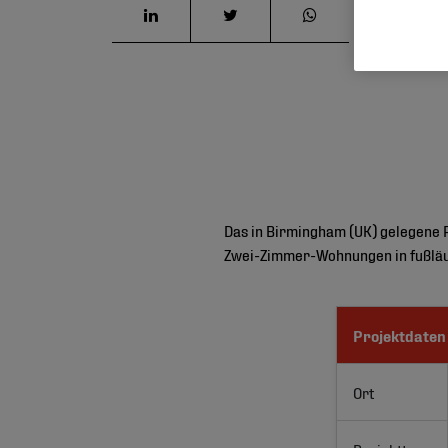
Das in Birmingham (UK) gelegene 
Zwei-Zimmer-Wohnungen in fußläuf
Projektdaten
Ort