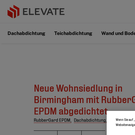
Dachabdichtung
Teichabdichtung
Wand und Bod
Neue Wohnsiedlung in
Birmingham mit Rubber
EPDM abgedichtet
RubberGard EPDM,
Dachabdichtung,
Vereinigtes 
Wenn Sie auf „
Websitenaviga