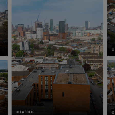
©
© EWSCLTD
©