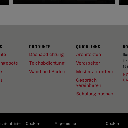
S
PRODUKTE
QUICKLINKS
K
hte
Dachabdichtung
Architekten
Ha
Ik
angebote
Teichabdichtung
Verarbeiter
19
e
Wand und Boden
Muster anfordern
KO
es
Gespräch
U
vereinbaren
Schulung buchen
zrichtlinie
Cookie-
Allgemeine
Cookie