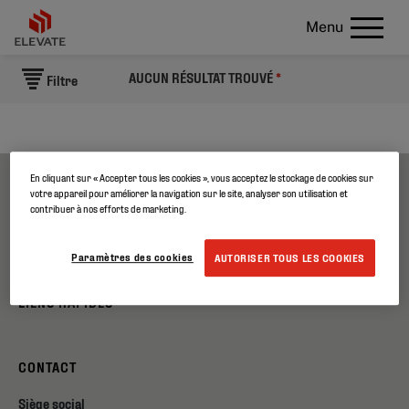
Menu
AUCUN RÉSULTAT TROUVÉ
*
Filtre
En cliquant sur « Accepter tous les cookies », vous acceptez le stockage de cookies sur
votre appareil pour améliorer la navigation sur le site, analyser son utilisation et
A PROPOS DE NOUS
contribuer à nos efforts de marketing.
PRODUITS
Paramètres des cookies
AUTORISER TOUS LES COOKIES
LIENS RAPIDES
CONTACT
Siège social