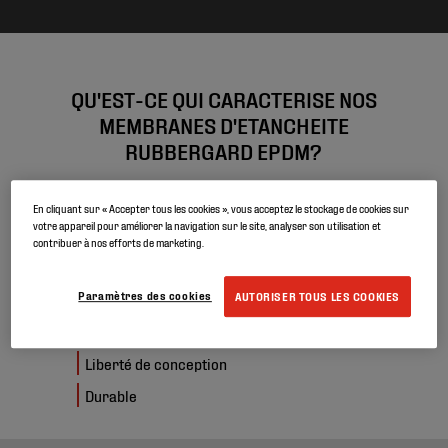
QU'EST-CE QUI CARACTERISE NOS
MEMBRANES D'ETANCHEITE
RUBBERGARD EPDM?
En cliquant sur « Accepter tous les cookies », vous acceptez le stockage de cookies sur
Espérance de vie de plus de 50 ans
votre appareil pour améliorer la navigation sur le site, analyser son utilisation et
contribuer à nos efforts de marketing.
Résistance exceptionnelle aux intempéries, à la
grêle et au temps
Paramètres des cookies
AUTORISER TOUS LES COOKIES
Compatible avec les toitures végétalisées et les
installations photovoltaïques
Liberté de conception
Durable