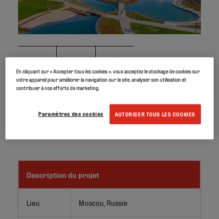
En cliquant sur « Accepter tous les cookies », vous acceptez le stockage de cookies sur
votre appareil pour améliorer la navigation sur le site, analyser son utilisation et
contribuer à nos efforts de marketing.
La membrane Elevate GeoGard™ EPDM, d’une épaisseur
de 1,14 mm, a été choisie pour étancher le grand bassin
Paramètres des cookies
AUTORISER TOUS LES COOKIES
décoratif situé au cœur du parc Khodynka Field, au nord-
ouest de Moscou.
Description du projet
Lieu
Moscou, Russie