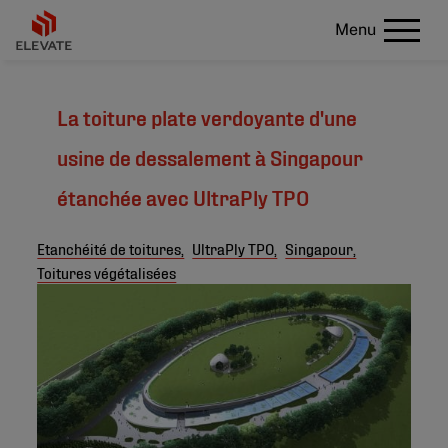
Menu
La toiture plate verdoyante d'une
usine de dessalement à Singapour
étanchée avec UltraPly TPO
Etanchéité de toitures,
UltraPly TPO,
Singapour,
Toitures végétalisées