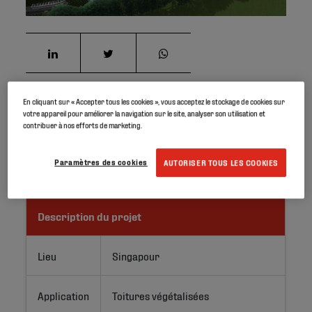
En cliquant sur « Accepter tous les cookies », vous acceptez le stockage de cookies sur
Alors que les événements climatiques deviennent de plus
votre appareil pour améliorer la navigation sur le site, analyser son utilisation et
en plus imprévisibles et intenses en raison du
contribuer à nos efforts de marketing.
changement climatique, à Singapour, il est crucial
d'assurer la continuité de l'alimentation en eau potable.
Paramètres des cookies
AUTORISER TOUS LES COOKIES
Description du projet
Lieu
Singapour
Application
Toitures végétalisées