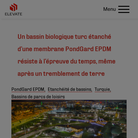
Menu
Un bassin biologique turc étanché
d’une membrane PondGard EPDM
résiste à l’épreuve du temps, même
après un tremblement de terre
PondGard EPDM,
Etanchéité de bassins,
Turquie,
Bassins de parcs de loisirs