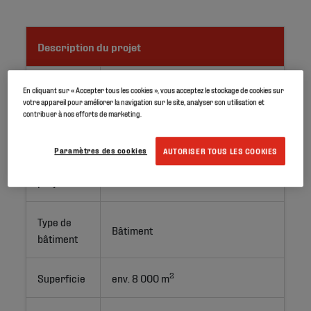
Description du projet
Lieu
La Rioja, Espagne
En cliquant sur « Accepter tous les cookies », vous acceptez le stockage de cookies sur
votre appareil pour améliorer la navigation sur le site, analyser son utilisation et
contribuer à nos efforts de marketing.
Application
Toiture végétalisée
Paramètres des cookies
AUTORISER TOUS LES COOKIES
Type de
Nouvelle construction
projet
Type de
Bâtiment
bâtiment
2
Superficie
env. 8 000 m