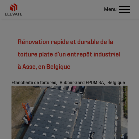
Menu
Rénovation rapide et durable de la
toiture plate d’un entrepôt industriel
à Asse, en Belgique
Etanchéité de toitures,
RubberGard EPDM SA,
Belgique