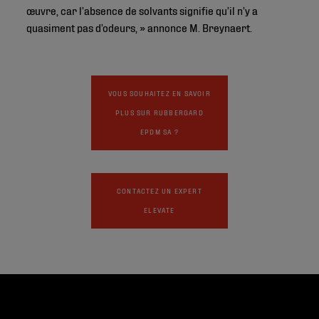
œuvre, car l’absence de solvants signifie qu’il n’y a
quasiment pas d’odeurs, » annonce M. Breynaert.
VOUS SOUHAITEZ EN SAVOIR
PLUS SUR RUBBERGARD
EPDM SA ?
CONTACTEZ UN EXPERT
ELEVATE