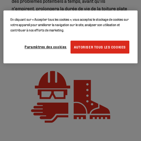
des problèmes potentiels à temps, avant qu'ils
n'empirent, prolongera la durée de vie de la toiture plate
et vous évitera quelques prises de tête.
En cliquant sur « Accepter tous les cookies », vous acceptez le stockage de cookies sur
votre appareil pour améliorer la navigation sur le site, analyser son utilisation et
Voici quelques conseils à garder à l'esprit lors de
contribuer à nos efforts de marketing.
l'inspection de votre toiture plate en automne :
Paramètres des cookies
AUTORISER TOUS LES COOKIES