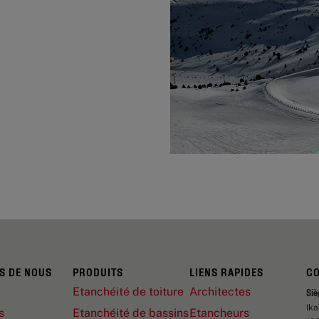
S DE NOUS
PRODUITS
LIENS RAPIDES
C
Etanchéité de toiture
Architectes
Siè
Ik
s
Etanchéité de bassins
Etancheurs