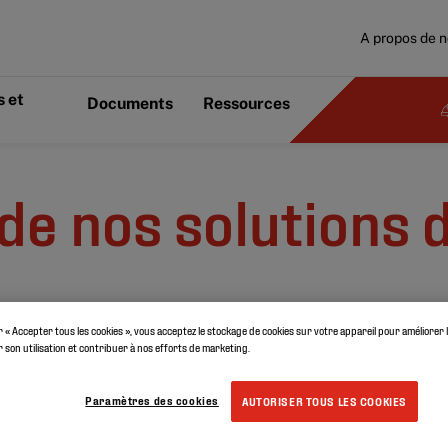
A propos de 
 et
Documents
Ressources
de nos solutions 
r « Accepter tous les cookies », vous acceptez le stockage de cookies sur votre appareil pour améliorer 
er son utilisation et contribuer à nos efforts de marketing.
Paramètres des cookies
AUTORISER TOUS LES COOKIES
n