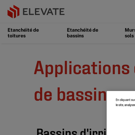
Etanchéité de
Etanchéité de
Murs
toitures
bassins
sols
Applications 
de bassins
En cliquant su
le site, analys
Bassins d'irrigatio