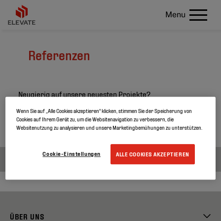
Menu
Referenzen
Neugierig auf unsere neuesten Projekte?
Wenn Sie auf „Alle Cookies akzeptieren“ klicken, stimmen Sie der Speicherung von
Suchen Sie in unseren Projekten und erfahren sie mehr
Cookies auf Ihrem Gerät zu, um die Websitenavigation zu verbessern, die
über unsere Produkte
Websitenutzung zu analysieren und unsere Marketingbemühungen zu unterstützen.
Cookie-Einstellungen
ALLE COOKIES AKZEPTIEREN
ÜBER UNS