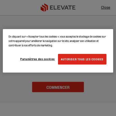
Close
ROOF EXPLORER
En cliquant sur « Accepter tous les cookies », vous acceptez le stockage de cookies sur
votre appareil pour améliorer la navigation sur le site, analyser son utilisation et
De quel système de toiture avez-vous besoin ?
contribuer à nos efforts de marketing.
Découvrez nos recommandations en matière de système
Paramètres des cookies
AUTORISER TOUS LES COOKIES
d'étanchéité de toiture en répondant à ces cinq questions.