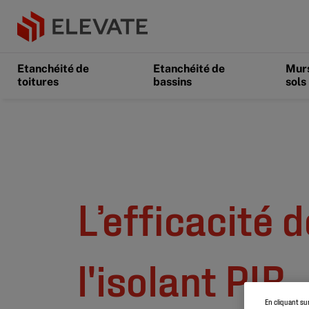
Etanchéité de
Etanchéité de
Murs
toitures
bassins
sols
L’efficacité d
l'isolant PIR
En cliquant su