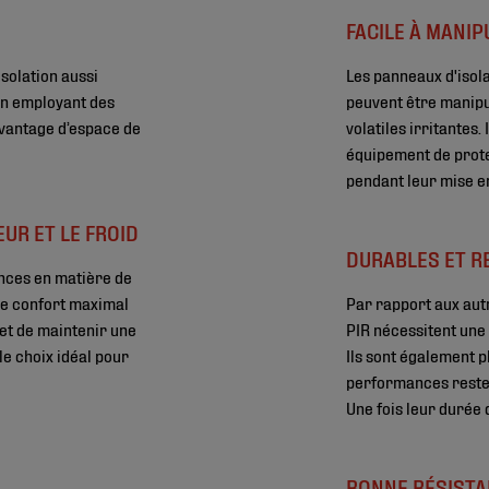
FACILE À MANIP
isolation aussi
Les panneaux d'isolat
 en employant des
peuvent être manipu
avantage d’espace de
volatiles irritantes.
équipement de protec
pendant leur mise e
UR ET LE FROID
DURABLES ET R
ences en matière de
de confort maximal
Par rapport aux autr
met de maintenir une
PIR nécessitent une 
 le choix idéal pour
Ils sont également p
performances resten
Une fois leur durée 
BONNE RÉSISTA