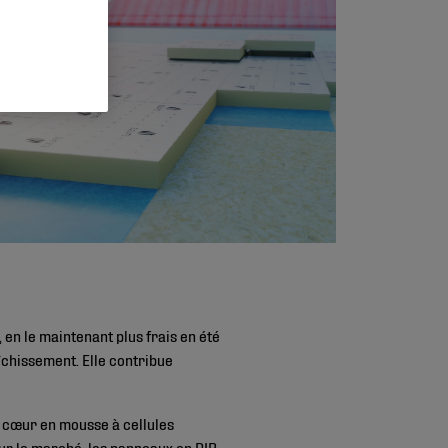
 en le maintenant plus frais en été
îchissement. Elle contribue
n cœur en mousse à cellules
ur le marché, les panneaux en PIR