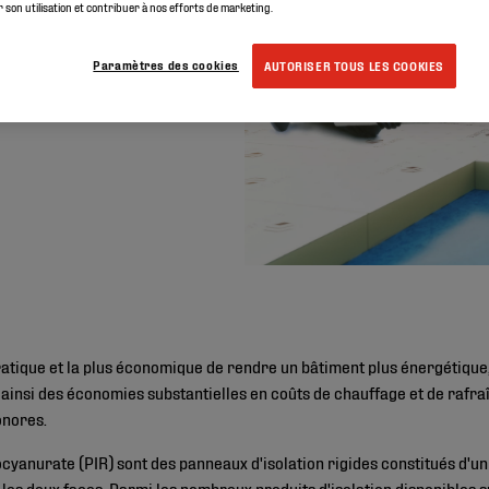
er son utilisation et contribuer à nos efforts de marketing.
Paramètres des cookies
AUTORISER TOUS LES COOKIES
pratique et la plus économique de rendre un bâtiment plus énergétique,
 ainsi des économies substantielles en coûts de chauffage et de rafra
onores.
ocyanurate (PIR) sont des panneaux d'isolation rigides constitués d'u
es deux faces. Parmi les nombreux produits d'isolation disponibles s