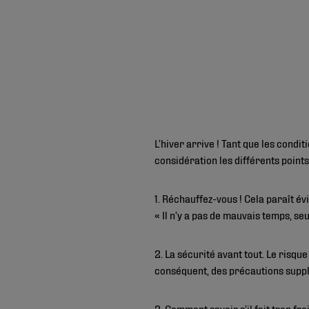
L’hiver arrive ! Tant que les cond
considération les différents points
1. Réchauffez-vous ! Cela paraît é
« Il n’y a pas de mauvais temps, s
2. La sécurité avant tout. Le risqu
conséquent, des précautions suppl
3. Comment savoir s’il fait trop fro