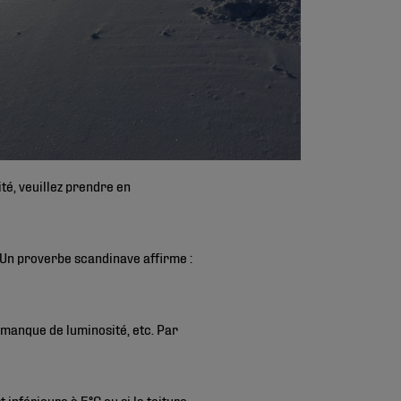
té, veuillez prendre en
. Un proverbe scandinave affirme :
u manque de luminosité, etc. Par
 inférieure à 5°C ou si la toiture