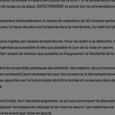
é de neige ou de glace, SOYEZ PRUDENT et suivez les recommandation
essitent habituellement un temps de relaxation de 30 minutes après
Aussi, lorsque des plis sont présents dans la membrane, ils mettront p
lus rigides par basses températures. Pour les aider à se détendre, r
longtemps que possible et dès que possible le jour de la mise en œuvre.
er autant de chaleur que possible et d’augmenter la flexibilité de l
ent les propriétés physiques des adhésifs, des mastics, des primaire
re ambiante) sont nécessaires pour les conserver à des température
au apportée sur la toiture plate doit être limitée et conservée dans d
e.
sont froids, leur viscosité augmente, ce qui peut provoquer la séparat
pliquer les étapes de mélange et de mise en œuvre. Les matériaux ne 
heures avant leur mise en œuvre.