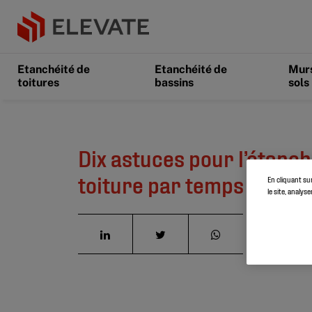
Etanchéité de
Etanchéité de
Murs
toitures
bassins
sols
Dix astuces pour l’étanch
toiture par temps froid
En cliquant su
le site, analys