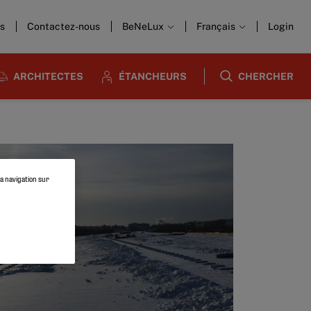
us
Contactez-nous
BeNeLux
Français
Login
ARCHITECTES
ÉTANCHEURS
CHERCHER
la navigation sur