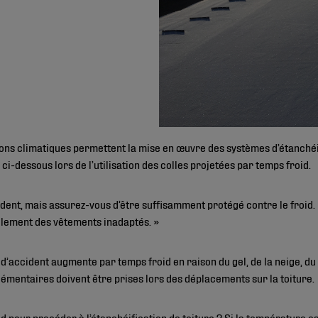
itions climatiques permettent la mise en œuvre des systèmes d’étanchéi
 ci-dessous lors de l’utilisation des colles projetées par temps froid.
vident, mais assurez-vous d’être suffisamment protégé contre le froid
eulement des vêtements inadaptés. »
e d’accident augmente par temps froid en raison du gel, de la neige, d
émentaires doivent être prises lors des déplacements sur la toiture.
id pour procéder à l’étanchéification de toiture ? Si la température est