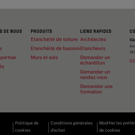
S DE NOUS
PRODUITS
LIENS RAPIDES
C
Etanchéité de toiture
Architectes
Siè
Ik
s
Etanchéité de bassins
Etancheurs
19
pertise
Murs et sols
Demander un
C
échantillon
és
Demander un
rendez-vous
Demander une
formation
Politique de
Conditions générales
Modifier les préfé
cookies
d'achat
de cookies