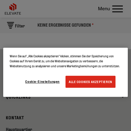
Menu
KEINE ERGEBNISSE GEFUNDEN
*
Filter
Wenn Sie auf „Alle Cookies akzeptieren“ klicken, stimmen Sie der Speicherung von
Cookies auf Ihrem Gerät zu, um die Websitenavigation zu verbessern, die
ÜBER UNS
Websitenutzung zu analysieren und unsere Marketingbemühungen zu unterstützen.
PRODUKTE
Cookie-Einstellungen
ALLE COOKIES AKZEPTIEREN
QUICKLINKS
KONTAKT
Hauptquartier