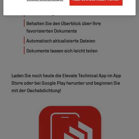
Schneller Zugriff auf technische Dokumente
Behalten Sie den Überblick über Ihre
favorisierten Dokumente
Automatisch aktualisierte Dateien
Dokumente lassen sich leicht teilen
Laden Sie noch heute die Elevate Technical App im App
Store oder bei Google Play herunter und beginnen Sie
mit der Dachabdichtung!