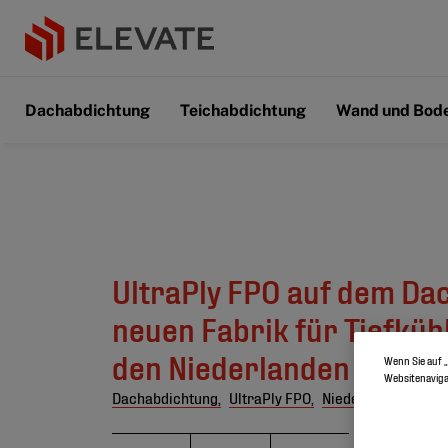
Dachabdichtung
Teichabdichtung
Wand und Bod
UltraPly FPO auf dem Da
neuen Fabrik für Tiefkühl
den Niederlanden
Wenn Sie auf „
Websitenaviga
Dachabdichtung,
UltraPly FPO,
Niederlande,
Dach 