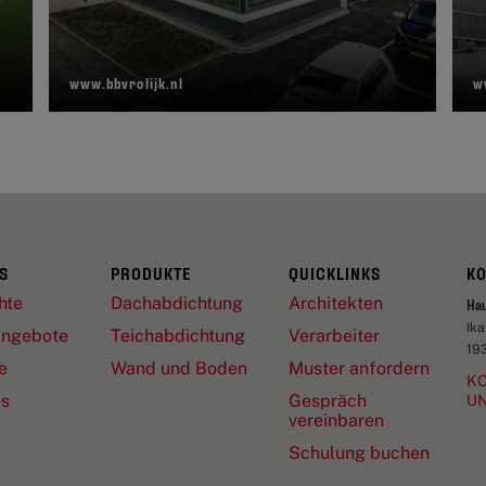
www.bbvrolijk.nl
w
S
PRODUKTE
QUICKLINKS
K
hte
Dachabdichtung
Architekten
Ha
Ik
angebote
Teichabdichtung
Verarbeiter
19
e
Wand und Boden
Muster anfordern
KO
es
Gespräch
U
vereinbaren
Schulung buchen