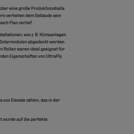
 über eine große Produktionshalle
ers verliehen dem Gebäude sein
ach Plan verlief.
llationen, wie z. B. Klimaanlagen
0 Solarmodulen abgedeckt werden.
n Rollen waren ideal geeignet für
enden Eigenschaften von UltraPly
 von Elevate zählen, das in der
t wurde auf die perfekte