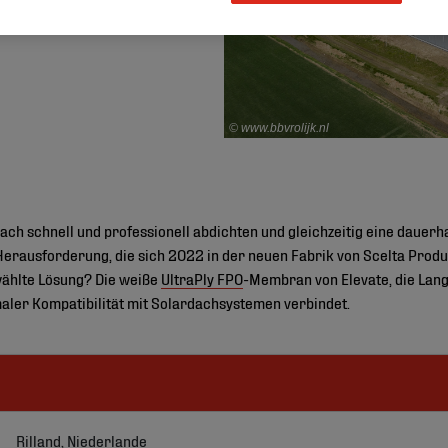
© www.bbvrolijk.nl
ch schnell und professionell abdichten und gleichzeitig eine dauerh
erausforderung, die sich 2022 in der neuen Fabrik von Scelta Produc
ewählte Lösung? Die weiße
UltraPly FPO
-Membran von Elevate, die Lang
maler Kompatibilität mit Solardachsystemen verbindet.
Rilland, Niederlande