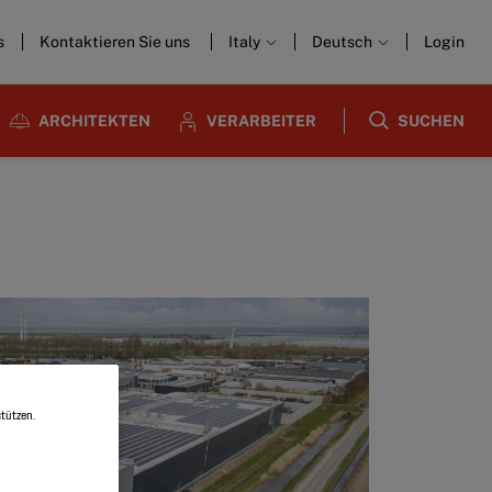
s
Kontaktieren Sie uns
Italy
Deutsch
Login
ARCHITEKTEN
VERARBEITER
SUCHEN
tützen.