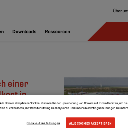
Über un
en
Downloads
Ressourcen
ch einer
kost in
Alle Cookies akzeptieren“ klicken, stimmen Sie der Speicherung von Cookies auf Ihrem Gerät zu, um die
tion zu verbessern, die Websitenutzung zu analysieren und unsere Marketingbemühungen zu unters
photovoltaik
Cookie-Einstellungen
ALLE COOKIES AKZEPTIEREN