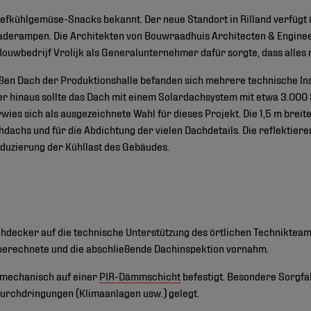
Tiefkühlgemüse-Snacks bekannt. Der neue Standort in Rilland verfügt
aderampen. Die Architekten von Bouwraadhuis Architecten & Engine
ouwbedrijf Vrolijk als Generalunternehmer dafür sorgte, dass alles n
n Dach der Produktionshalle befanden sich mehrere technische Insta
r hinaus sollte das Dach mit einem Solardachsystem mit etwa 3.00
es sich als ausgezeichnete Wahl für dieses Projekt. Die 1,5 m breite
dachs und für die Abdichtung der vielen Dachdetails. Die reflektier
duzierung der Kühllast des Gebäudes.
hdecker auf die technische Unterstützung des örtlichen Technikteams
berechnete und die abschließende Dachinspektion vornahm.
mechanisch auf einer
PIR-Dämmschicht
befestigt. Besondere Sorgfal
urchdringungen (Klimaanlagen usw.) gelegt.