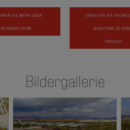
HREN SIE MEHR ÜBER
ERHALTEN SIE FACHK
GEOGARD EPDM
BERATUNG ZU IHR
PROJEKT
Bildergallerie