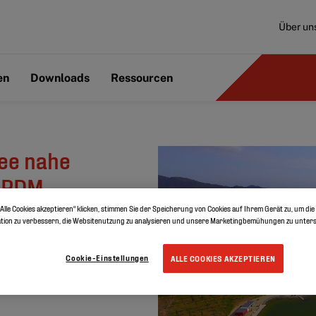
Über un
en
Downloads
Ressourcen
ee nahe
 EPDM
Alle Cookies akzeptieren“ klicken, stimmen Sie der Speicherung von Cookies auf Ihrem Gerät zu, um die
tion zu verbessern, die Websitenutzung zu analysieren und unsere Marketingbemühungen zu unters
iche Seen
Cookie-Einstellungen
ALLE COOKIES AKZEPTIEREN