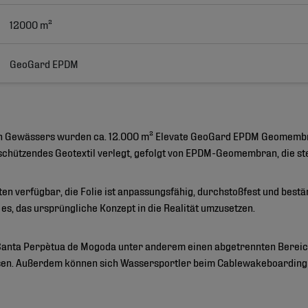
12000 m²
GeoGard EPDM
hen Gewässers wurden ca. 12.000 m² Elevate GeoGard EPDM Geomembr
schützendes Geotextil verlegt, gefolgt von EPDM-Geomembran, die s
en verfügbar, die Folie ist anpassungsfähig, durchstoßfest und best
es, das ursprüngliche Konzept in die Realität umzusetzen.
 Santa Perpètua de Mogoda unter anderem einen abgetrennten Bereich
sen. Außerdem können sich Wassersportler beim Cablewakeboarding 