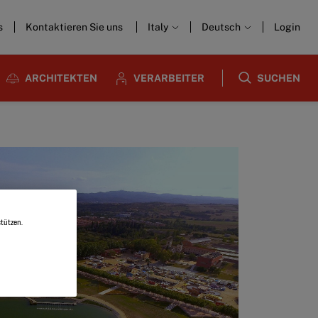
s
Kontaktieren Sie uns
Italy
Deutsch
Login
ARCHITEKTEN
VERARBEITER
SUCHEN
tützen.