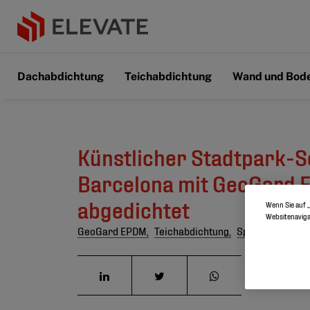
Dachabdichtung
Teichabdichtung
Wand und Bod
Künstlicher Stadtpark-S
Barcelona mit GeoGard
abgedichtet
Wenn Sie auf „
Websitenaviga
GeoGard EPDM,
Teichabdichtung,
Spanien,
Künstl