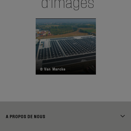
d'images
© Van Marcke
©
A PROPOS DE NOUS