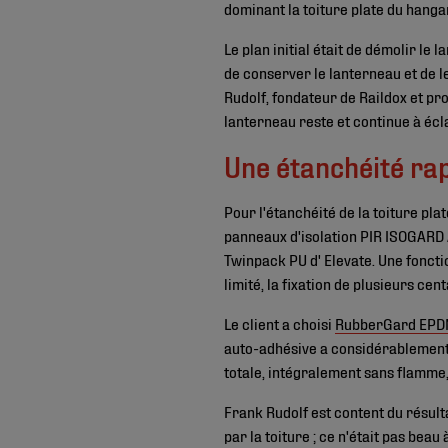
dominant la toiture plate du hanga
Le plan initial était de démolir le
de conserver le lanterneau et de 
Rudolf, fondateur de Raildox et pr
lanterneau reste et continue à écl
Une étanchéité rap
Pour l'étanchéité de la toiture pl
panneaux d'isolation PIR ISOGARD AK
Twinpack PU d' Elevate. Une fonct
limité, la fixation de plusieurs ce
Le client a choisi
RubberGard EPDM
auto-adhésive a considérablement 
totale, intégralement sans flamme,
Frank Rudolf est content du résulta
par la toiture ; ce n'était pas beau