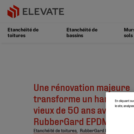
Etanchéité de
Etanchéité de
Murs
toitures
bassins
sols
Une rénovation majeure
transforme un hangar in
En cliquant su
le site, analys
vieux de 50 ans avec l'ai
RubberGard EPDM SA
Etanchéité de toitures,
RubberGard EPDM SA,
All