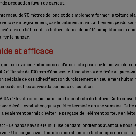
r de production fuyait de partout.
 lanterneau de 75 mètres de long et de simplement fermer la toiture pl
le rénover intégralement, car le bâtiment aurait autrement perdu so
opriétaire du bâtiment. La toiture plate a donc été complètement recon
airer le hangar.
ide et efficace
ate, un pare-vapeur bitumineux a d'abord été posé sur le nouvel élémen
 d'Elevate de 120 mm d'épaisseur. L'isolation a été fixée au pare-vapeu
ion spéciale de cet adhésif est son durcissement en seulement huit m
ntaines de mètres carrés de panneaux d'isolation.
 SA d'Elevate
comme matériau d'étanchéité de toiture. Cette nouve
accéléré l'installation, qui a pu être terminée en une semaine. Cett
 a également permis d'éviter le perçage de l'élément porteur en béto
t : « Le hangar avait été inutilisé pendant longtemps avant que nous le
 à voir ! Le hangar avait toutefois une structure fantastique qui mérita