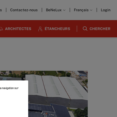
us
Contactez-nous
BeNeLux
Français
Login
ARCHITECTES
ÉTANCHEURS
CHERCHER
la navigation sur