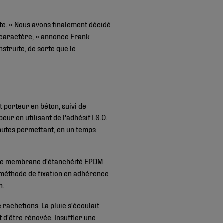
ate. « Nous avons finalement décidé
n caractère, » annonce Frank
struite, de sorte que le
t porteur en béton, suivi de
r en utilisant de l'adhésif I.S.O.
inutes permettant, en un temps
lle membrane d'étanchéité EPDM
e méthode de fixation en adhérence
n.
 rachetions. La pluie s'écoulait
it d'être rénovée. Insuffler une