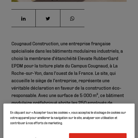
Cougnaud Construction, une entreprise française
spécialisée dans les bâtiments modulaires industriels, a
choisi la membrane d'étanchéité Elevate RubberGard
EPDM pour la toiture plate du Campus Cougnaud, à La
Roche-sur-Yon, dans l'ouest de la France. Le site, qui
accueille le siège de l'entreprise, représente une
véritable déclaration en faveur de la construction éco-
responsable. Avec une surface de ​​5 000 m², ce bâtiment
modulaire préfabriqué abrite les 250 employés de
Cougnaud Construction depuis janvier 2019.
En cliquant sur « Accepter tous les cookies », vous acceptez le stockage de cookies sur
votre appareil pour améliorer la navigation sur le site, analyser son utilisation et
contribuer à nos efforts de marketing.
Description du projet