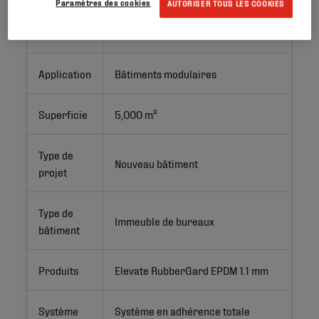
Paramètres des cookies
AUTORISER TOUS LES COOKIES
Lieu
La Roche-sur-Yon, France
Application
Bâtiments modulaires
Superficie
5,000 m²
Type de
Nouveau bâtiment
projet
Type de
Immeuble de bureaux
bâtiment
Produits
Elevate RubberGard EPDM 1.1 mm
Système
Système en adhérence totale