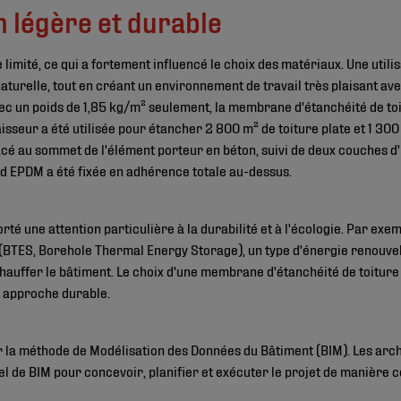
 légère et durable
e limité, ce qui a fortement influencé le choix des matériaux. Une util
turelle, tout en créant un environnement de travail très plaisant avec
 Avec un poids de 1,85 kg/m² seulement, la membrane d'étanchéité de 
seur a été utilisée pour étancher 2 800 m² de toiture plate et 1 300
acé au sommet de l'élément porteur en béton, suivi de deux couches d
d EPDM a été fixée en adhérence totale au-dessus.
orté une attention particulière à la durabilité et à l'écologie. Par exe
(BTES, Borehole Thermal Energy Storage), un type d'énergie renouvela
t chauffer le bâtiment. Le choix d'une membrane d'étanchéité de toitur
te approche durable.
r la méthode de Modélisation des Données du Bâtiment (BIM). Les archi
el de BIM pour concevoir, planifier et exécuter le projet de manière c