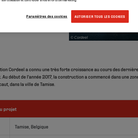
Paramètres des cookies
AUTORISER TOUS LES COOKIES
© Cordeel
ction Cordeel a connu une très forte croissance au cours des dernière
ux. Au début de l'année 2017, la construction a commencé dans une 
caut, dans la ville de Tamise.
u projet
Tamise, Belgique