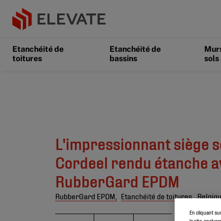
Etanchéité de
Etanchéité de
Murs
toitures
bassins
sols
L'impressionnant siège s
Cordeel rendu étanche a
RubberGard EPDM
RubberGard EPDM,
Etanchéité de toitures,
Belgiq
En cliquant su
le site, analys