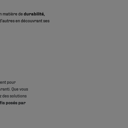
en matière de
durabilité,
n d’autres en découvrant ses
ient pour
aranti. Que vous
z des solutions
éfis posés par
R