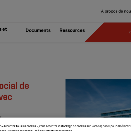
A propos de no
 et
Documents
Ressources
ocial de
vec
ue
r « Accepter tous les cookies », vous acceptez le stockage de cookies sur votre appareil pour améliorer 
er son utilisation et contribuer à nos efforts de marketing.