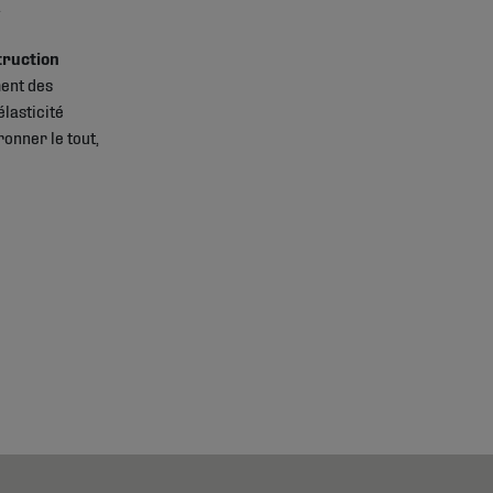
truction
ment des
élasticité
ronner le tout,