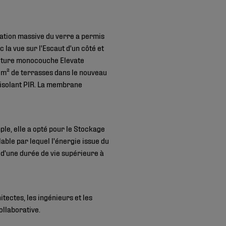
isation massive du verre a permis
 la vue sur l'Escaut d'un côté et
toiture monocouche Elevate
 m² de terrasses dans le nouveau
'isolant PIR. La membrane
mple, elle a opté pour le Stockage
ble par lequel l'énergie issue du
e d'une durée de vie supérieure à
tectes, les ingénieurs et les
ollaborative.