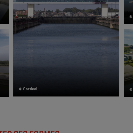
©
© Cordeel
©