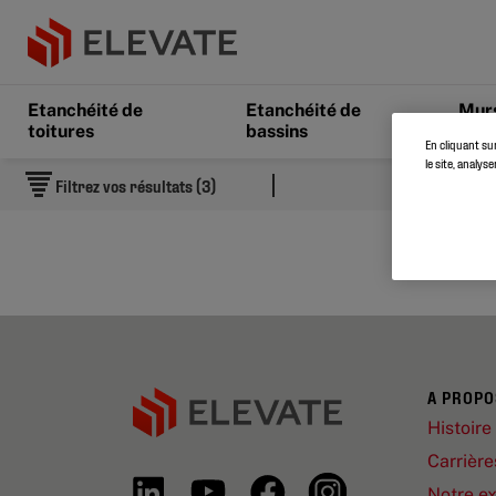
Etanchéité de
Etanchéité de
Murs
toitures
bassins
sols
En cliquant su
le site, analys
Filtrez vos résultats (3)
A PROPO
Histoire
Carrière
Notre ex