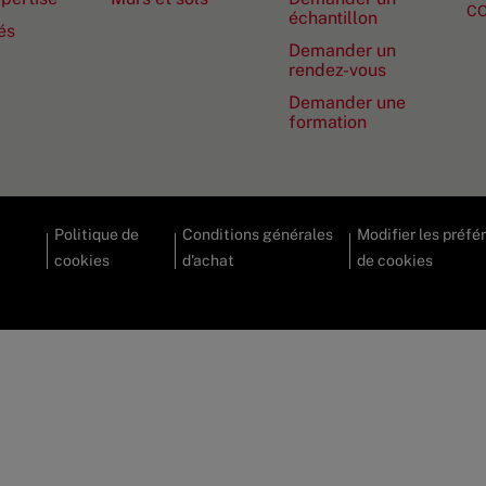
C
échantillon
és
Demander un
rendez-vous
Demander une
formation
Politique de
Conditions générales
Modifier les préfé
cookies
d'achat
de cookies