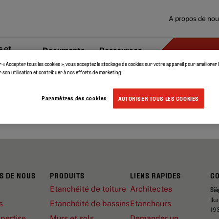
A propos de no
 et
Documents
Ressources
r « Accepter tous les cookies », vous acceptez le stockage de cookies sur votre appareil pour améliorer 
er son utilisation et contribuer à nos efforts de marketing.
AUCUN RÉSULTAT TROUVÉ
*
Paramètres des cookies
AUTORISER TOUS LES COOKIES
S DE NOUS
PRODUITS
LIENS RAPIDES
C
Etanchéité de toiture
Architectes
Siè
Ik
s
Etanchéité de bassins
Etancheurs
19
pertise
Murs et sols
Demander un