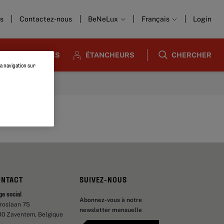
us
Contactez-nous
BeNeLux
Français
Login
ARCHITECTES
ÉTANCHEURS
CHERCHER
la navigation sur
ONTACT
SUIVEZ-NOUS
ge social
Abonnez-vous à notre
aroslaan 75
newsletter mensuelle
30 Zaventem, Belgique