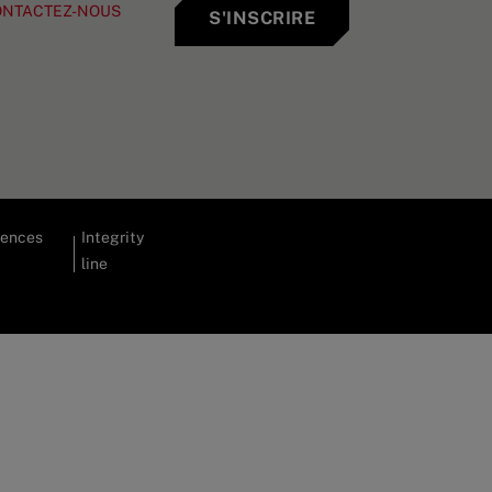
ONTACTEZ-NOUS
S'INSCRIRE
rences
Integrity
line