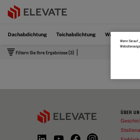
Dachabdichtung
Teichabdichtung
Wand und Bod
Wenn Sie auf „
Websitenaviga
Filtern Sie Ihre Ergebnisse (3)
ÜBER UN
Geschic
Stellen
Einblick