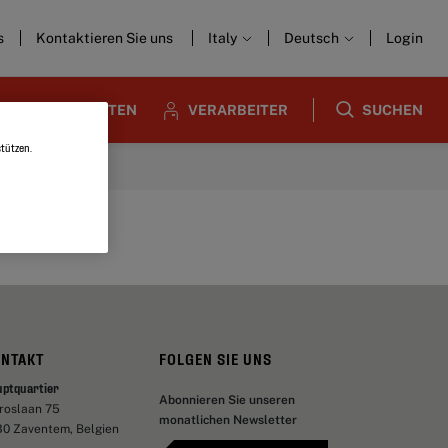
s
Kontaktieren Sie uns
Italy
Deutsch
Login
ARCHITEKTEN
VERARBEITER
SUCHEN
tützen.
ONTAKT
FOLGEN SIE UNS
uptquartier
Abonnieren Sie unseren
aroslaan 75
monatlichen Newsletter
30 Zaventem, Belgien