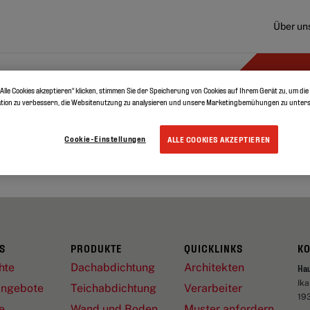
Über un
en
Downloads
Ressourcen
Alle Cookies akzeptieren“ klicken, stimmen Sie der Speicherung von Cookies auf Ihrem Gerät zu, um die
tion zu verbessern, die Websitenutzung zu analysieren und unsere Marketingbemühungen zu unters
KEINE ERGEBNISSE GEFUNDEN
*
Cookie-Einstellungen
ALLE COOKIES AKZEPTIEREN
S
PRODUKTE
QUICKLINKS
K
hte
Dachabdichtung
Architekten
Ha
Ik
angebote
Teichabdichtung
Verarbeiter
19
e
Wand und Boden
Muster anfordern