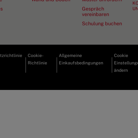
KO
es
Gespräch
U
vereinbaren
Schulung buchen
zrichtlinie
Cookie-
Allgemeine
Cookie
Richtlinie
Einkaufsbedingungen
Einstellung
ändern