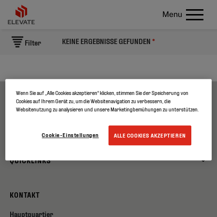
Menu
KEINE ERGEBNISSE GEFUNDEN
*
Filter
Wenn Sie auf „Alle Cookies akzeptieren“ klicken, stimmen Sie der Speicherung von
Cookies auf Ihrem Gerät zu, um die Websitenavigation zu verbessern, die
ÜBER UNS
Websitenutzung zu analysieren und unsere Marketingbemühungen zu unterstützen.
PRODUKTE
Cookie-Einstellungen
ALLE COOKIES AKZEPTIEREN
QUICKLINKS
KONTAKT
Hauptquartier