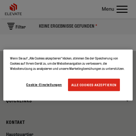
Menu
KEINE ERGEBNISSE GEFUNDEN
*
Filter
Wenn Sie auf „Alle Cookies akzeptieren“ klicken, stimmen Sie der Speicherung von
Cookies auf Ihrem Gerät zu, um die Websitenavigation zu verbessern, die
ÜBER UNS
Websitenutzung zu analysieren und unsere Marketingbemühungen zu unterstützen.
PRODUKTE
Cookie-Einstellungen
ALLE COOKIES AKZEPTIEREN
QUICKLINKS
KONTAKT
Hauptquartier