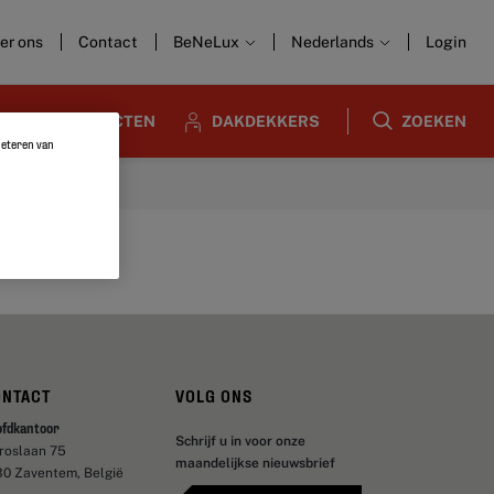
er ons
Contact
BeNeLux
Nederlands
Login
ARCHITECTEN
DAKDEKKERS
ZOEKEN
rbeteren van
ONTACT
VOLG ONS
ofdkantoor
Schrijf u in voor onze
aroslaan 75
maandelijkse nieuwsbrief
30 Zaventem, België