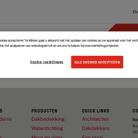
Ov
ocumenten
Informatie & advies
cookies accepteren” te klikken gaat u akkoord met het opslaan van cookies op uw apparaat voor het ve
ie, het analyseren van websitegebruik en om ons te helpen bij onze marketingprojecten.
GEEN RESULTATEN GEVONDEN
*
Cookie-instellingen
ALLE COOKIES ACCEPTEREN
S
PRODUCTEN
QUICK LINKS
C
denis
Dakbedekking
Architecten
Ho
Ik
Waterdichting
Dakdekkers
19
n
Muur en vloer
Een staal