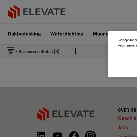
Dakbedekking
Waterdichting
Muur en vloer
D
Door op “Alle 
websitenavigat
Filter uw resultaten (3)
OVER ON
Geschie
Jobs
Inzichte