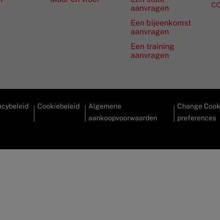
C
aanvragen
Een bijeenkomst
aanvragen
Een training
aanvragen
acybeleid
Cookiebeleid
Algemene
Change Cook
aankoopvoorwaarden
preferences