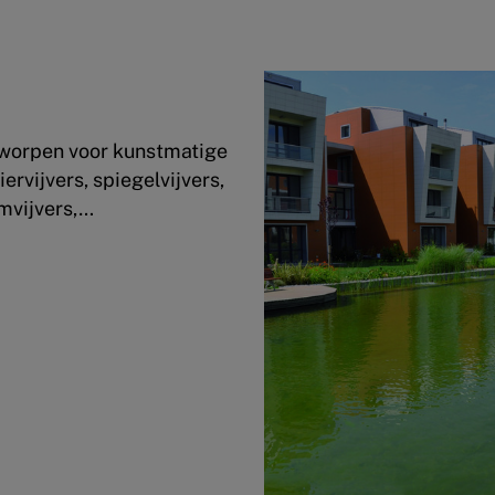
tworpen voor kunstmatige
ervijvers, spiegelvijvers,
emvijvers,…