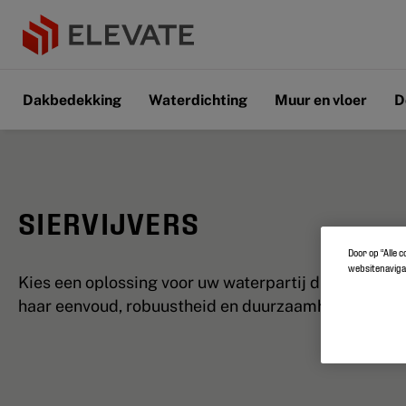
Dakbedekking
Waterdichting
Muur en vloer
D
SIERVIJVERS
Door op “Alle 
websitenavigat
Kies een oplossing voor uw waterpartij die uitblinkt
haar eenvoud, robuustheid en duurzaamheid.