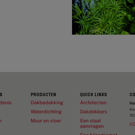
S
PRODUCTEN
QUICK LINKS
C
denis
Dakbedekking
Architecten
Ho
Ik
Waterdichting
Dakdekkers
19
n
Muur en vloer
Een staal
C
aanvragen