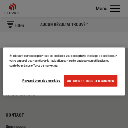
Menu
AUCUN RÉSULTAT TROUVÉ
*
Filtre
En cliquant sur « Accepter tous les cookies », vous acceptez le stockage de cookies sur
votre appareil pour améliorer la navigation sur le site, analyser son utilisation et
A PROPOS DE NOUS
contribuer à nos efforts de marketing.
PRODUITS
Paramètres des cookies
AUTORISER TOUS LES COOKIES
LIENS RAPIDES
CONTACT
Siège social