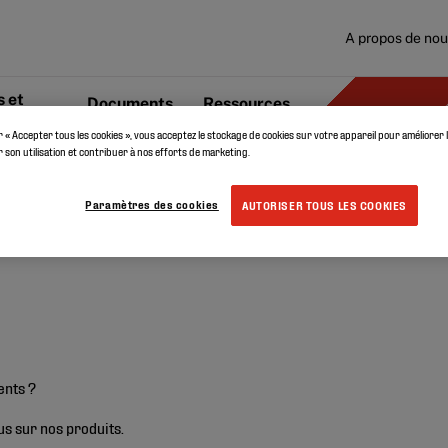
A propos de no
 et
Documents
Ressources
r « Accepter tous les cookies », vous acceptez le stockage de cookies sur votre appareil pour améliorer 
er son utilisation et contribuer à nos efforts de marketing.
Paramètres des cookies
AUTORISER TOUS LES COOKIES
cents ?
s sur nos produits.