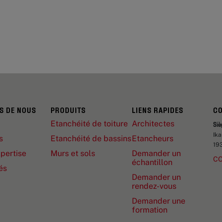
S DE NOUS
PRODUITS
LIENS RAPIDES
C
Etanchéité de toiture
Architectes
Siè
Ik
s
Etanchéité de bassins
Etancheurs
19
pertise
Murs et sols
Demander un
C
échantillon
és
Demander un
rendez-vous
Demander une
formation