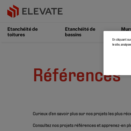
Etanchéité de
Etanchéité de
Murs
toitures
bassins
sols
En cliquant su
le site, analys
Références
Curieux d’en savoir plus sur nos projets les plus ré
Consultez nos projets références et apprenez-en plu